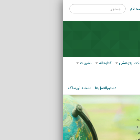
ت نام
ات پژوهشی
کتابخانه
نشریات
دستورالعمل‌ها
سامانه ترینداک
یت
 و
وص
می